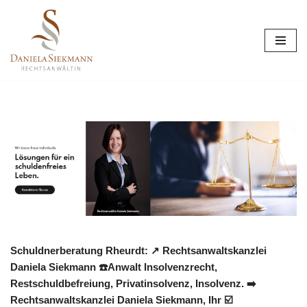
Zum
Inhalt
springen
Schuldnerberatung Rheurdt: ↗️ Rechtsanwaltskanzlei
Daniela Siekmann ☎️Anwalt Insolvenzrecht,
Restschuldbefreiung, Privatinsolvenz, Insolvenz. ➡️
Rechtsanwaltskanzlei Daniela Siekmann, Ihr ☑️