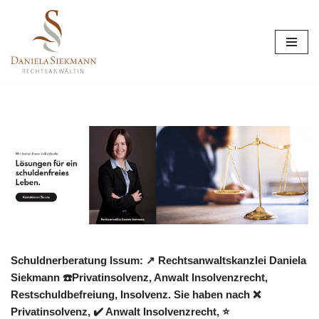
Zum
Inhalt
springen
Schuldnerberatung Issum: ↗️ Rechtsanwaltskanzlei Daniela
Siekmann ☎️Privatinsolvenz, Anwalt Insolvenzrecht,
Restschuldbefreiung, Insolvenz. Sie haben nach ❌
Privatinsolvenz, ✔️ Anwalt Insolvenzrecht, ⭐