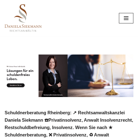
Zum
Inhalt
springen
Schuldnerberatung Rheinberg: ↗️ Rechtsanwaltskanzlei
Daniela Siekmann ☎️Privatinsolvenz, Anwalt Insolvenzrecht,
Restschuldbefreiung, Insolvenz. Wenn Sie nach ★
Schuldnerberatung, ❌ Privatinsolvenz, ♻ Anwalt