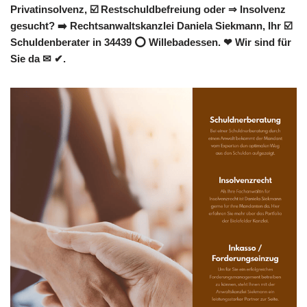
Privatinsolvenz, ☑️ Restschuldbefreiung oder ⇒ Insolvenz
gesucht? ➡️ Rechtsanwaltskanzlei Daniela Siekmann, Ihr ☑️
Schuldenberater in 34439 ⭕ Willebadessen. ❤ Wir sind für
Sie da ✉ ✔.