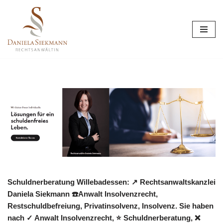
Zum
Inhalt
springen
Schuldnerberatung Willebadessen: ↗️ Rechtsanwaltskanzlei
Daniela Siekmann ☎️Anwalt Insolvenzrecht,
Restschuldbefreiung, Privatinsolvenz, Insolvenz. Sie haben
nach ✓ Anwalt Insolvenzrecht, ⭐ Schuldnerberatung, ❌