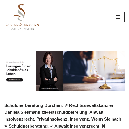
Zum
Inhalt
springen
Schuldnerberatung Borchen: ↗️ Rechtsanwaltskanzlei
Daniela Siekmann ☎️Restschuldbefreiung, Anwalt
Insolvenzrecht, Privatinsolvenz, Insolvenz. Wenn Sie nach
⭐ Schuldnerberatung, ✓ Anwalt Insolvenzrecht, ❌