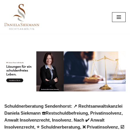
Zum
Inhalt
springen
Schuldnerberatung Sendenhorst: ↗️ Rechtsanwaltskanzlei
Daniela Siekmann ☎️Restschuldbefreiung, Privatinsolvenz,
Anwalt Insolvenzrecht, Insolvenz. Nach ✔️ Anwalt
Insolvenzrecht, ⭐ Schuldnerberatung, ❌ Privatinsolvenz, ☑️