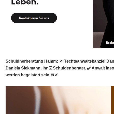
Schuldnerberatung Hamm: ↗️ Rechtsanwaltskanzlei Danie
Daniela Siekmann, Ihr ☑️ Schuldenberater. ✔️ Anwalt In
werden begeistert sein ✉ ✔.