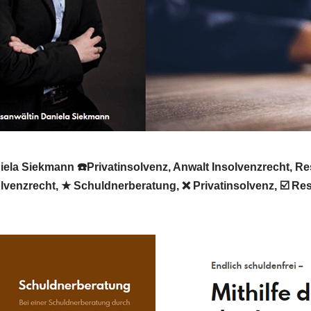
la Siekmann ☎️Privatinsolvenz, Anwalt Insolvenzrecht, Res
solvenzrecht, ★ Schuldnerberatung, ❌ Privatinsolvenz, ☑️ 