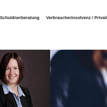
Schuldnerberatung
Verbraucherinsolvenz / Privat
eite
Kanzlei
Schuldnerberatung
Verbraucherinsolvenz 