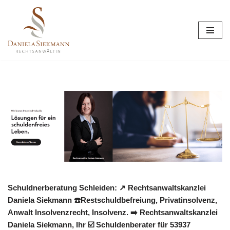
Zum
Inhalt
springen
Schuldnerberatung Schleiden: ↗️ Rechtsanwaltskanzlei
Daniela Siekmann ☎️Restschuldbefreiung, Privatinsolvenz,
Anwalt Insolvenzrecht, Insolvenz. ➡️ Rechtsanwaltskanzlei
Daniela Siekmann, Ihr ☑️ Schuldenberater für 53937