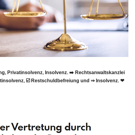
, Privatinsolvenz, Insolvenz. ➡️ Rechtsanwaltskanzlei
atinsolvenz, ☑️ Restschuldbefreiung und ⇒ Insolvenz. ❤