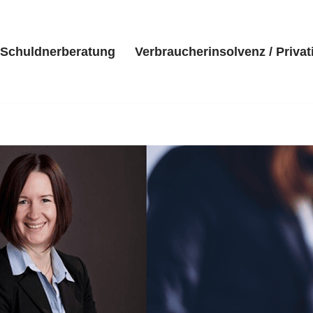
Schuldnerberatung
Verbraucherinsolvenz / Privat
eite
Kanzlei
Schuldnerberatung
Verbraucherinsolvenz 