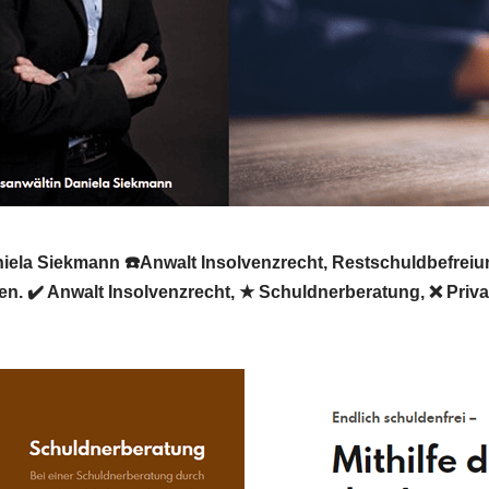
ela Siekmann ☎️Anwalt Insolvenzrecht, Restschuldbefreiung
nen. ✔️ Anwalt Insolvenzrecht, ★ Schuldnerberatung, ❌ Priv