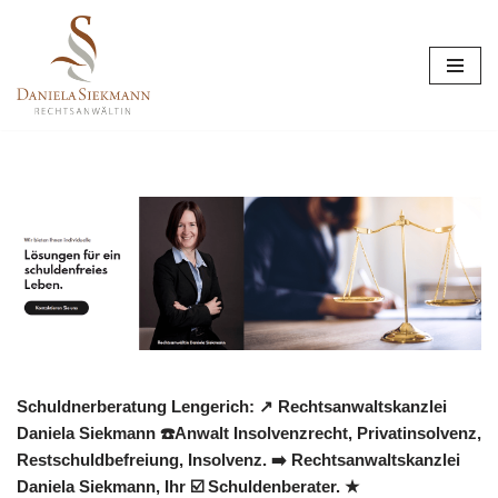
Zum
Inhalt
springen
Schuldnerberatung Lengerich: ↗️ Rechtsanwaltskanzlei
Daniela Siekmann ☎️Anwalt Insolvenzrecht, Privatinsolvenz,
Restschuldbefreiung, Insolvenz. ➡️ Rechtsanwaltskanzlei
Daniela Siekmann, Ihr ☑️ Schuldenberater. ★