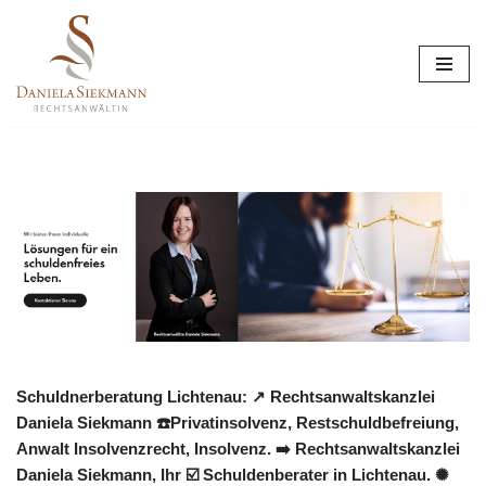
Zum
Inhalt
springen
Schuldnerberatung Lichtenau: ↗️ Rechtsanwaltskanzlei
Daniela Siekmann ☎️Privatinsolvenz, Restschuldbefreiung,
Anwalt Insolvenzrecht, Insolvenz. ➡️ Rechtsanwaltskanzlei
Daniela Siekmann, Ihr ☑️ Schuldenberater in Lichtenau. ✺