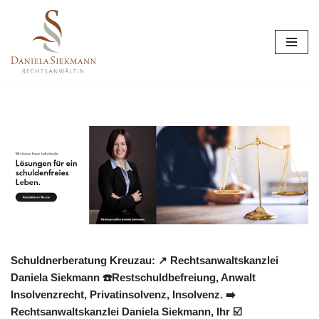
Zum
Inhalt
springen
Schuldnerberatung Kreuzau: ↗️ Rechtsanwaltskanzlei
Daniela Siekmann ☎️Restschuldbefreiung, Anwalt
Insolvenzrecht, Privatinsolvenz, Insolvenz. ➡️
Rechtsanwaltskanzlei Daniela Siekmann, Ihr ☑️