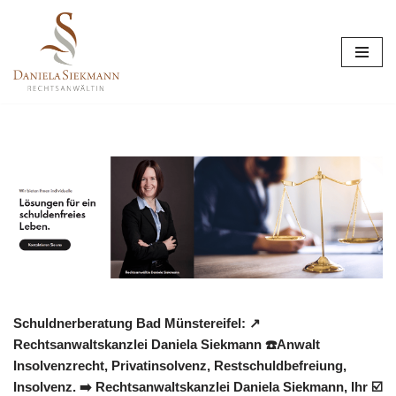
Zum
Inhalt
springen
Schuldnerberatung Bad Münstereifel: ↗️
Rechtsanwaltskanzlei Daniela Siekmann ☎️Anwalt
Insolvenzrecht, Privatinsolvenz, Restschuldbefreiung,
Insolvenz. ➡️ Rechtsanwaltskanzlei Daniela Siekmann, Ihr ☑️