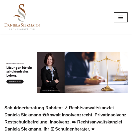
Zum
Inhalt
springen
Schuldnerberatung Rahden: ↗️ Rechtsanwaltskanzlei
Daniela Siekmann ☎️Anwalt Insolvenzrecht, Privatinsolvenz,
Restschuldbefreiung, Insolvenz. ➡️ Rechtsanwaltskanzlei
Daniela Siekmann, Ihr ☑️ Schuldenberater. ⭐