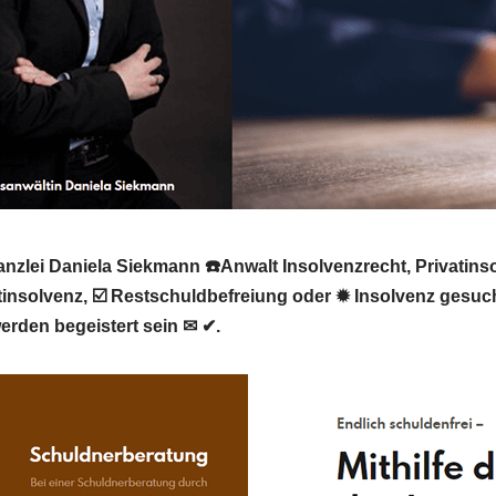
nzlei Daniela Siekmann ☎️Anwalt Insolvenzrecht, Privatins
insolvenz, ☑️ Restschuldbefreiung oder ✹ Insolvenz gesuch
erden begeistert sein ✉ ✔.