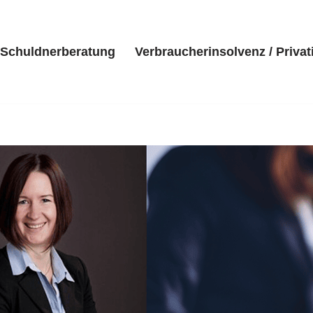
Schuldnerberatung
Verbraucherinsolvenz / Privat
eite
Kanzlei
Schuldnerberatung
Verbraucherinsolvenz 