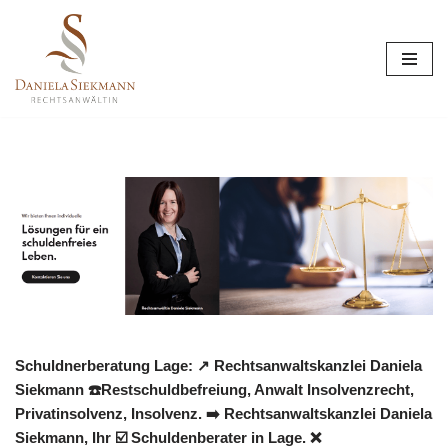
Zum
Inhalt
springen
Schuldnerberatung Lage: ↗️ Rechtsanwaltskanzlei Daniela
Siekmann ☎️Restschuldbefreiung, Anwalt Insolvenzrecht,
Privatinsolvenz, Insolvenz. ➡️ Rechtsanwaltskanzlei Daniela
Siekmann, Ihr ☑️ Schuldenberater in Lage. ❌