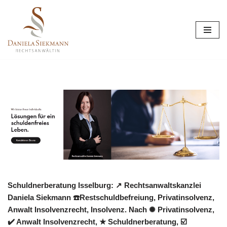
Zum
Inhalt
springen
Schuldnerberatung Isselburg: ↗️ Rechtsanwaltskanzlei
Daniela Siekmann ☎️Restschuldbefreiung, Privatinsolvenz,
Anwalt Insolvenzrecht, Insolvenz. Nach ✺ Privatinsolvenz,
✔️ Anwalt Insolvenzrecht, ★ Schuldnerberatung, ☑️