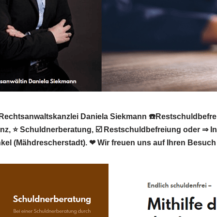
echtsanwaltskanzlei Daniela Siekmann ☎️Restschuldbefreiu
enz, ⭐ Schuldnerberatung, ☑️ Restschuldbefreiung oder ⇒ I
kel (Mähdrescherstadt). ❤ Wir freuen uns auf Ihren Besuch