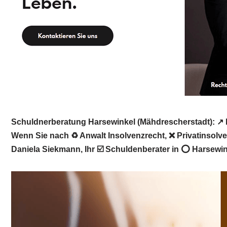
Schuldnerberatung Harsewinkel (Mähdrescherstadt): ↗️ R
Wenn Sie nach ♻ Anwalt Insolvenzrecht, ❌ Privatinsolv
Daniela Siekmann, Ihr ☑️ Schuldenberater in ⭕ Harsewin