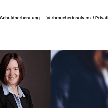
Schuldnerberatung
Verbraucherinsolvenz / Privat
eite
Kanzlei
Schuldnerberatung
Verbraucherinsolvenz 