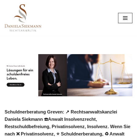
Zum
Inhalt
springen
Schuldnerberatung Greven: ↗️ Rechtsanwaltskanzlei
Daniela Siekmann ☎️Anwalt Insolvenzrecht,
Restschuldbefreiung, Privatinsolvenz, Insolvenz. Wenn Sie
nach ❌ Privatinsolvenz, ⭐ Schuldnerberatung, ♻ Anwalt