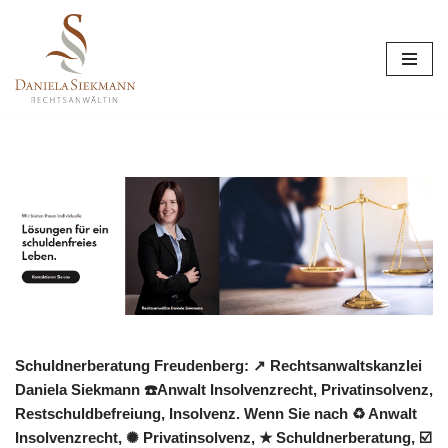
Zum
Inhalt
springen
Schuldnerberatung Freudenberg: ↗️ Rechtsanwaltskanzlei
Daniela Siekmann ☎️Anwalt Insolvenzrecht, Privatinsolvenz,
Restschuldbefreiung, Insolvenz. Wenn Sie nach ♻ Anwalt
Insolvenzrecht, ✺ Privatinsolvenz, ★ Schuldnerberatung, ☑️