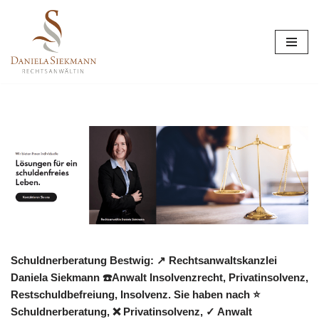
Zum
Inhalt
springen
Schuldnerberatung Bestwig: ↗️ Rechtsanwaltskanzlei
Daniela Siekmann ☎️Anwalt Insolvenzrecht, Privatinsolvenz,
Restschuldbefreiung, Insolvenz. Sie haben nach ⭐
Schuldnerberatung, ❌ Privatinsolvenz, ✓ Anwalt