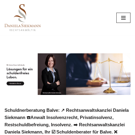
Zum
Inhalt
springen
Schuldnerberatung Balve: ↗️ Rechtsanwaltskanzlei Daniela
Siekmann ☎️Anwalt Insolvenzrecht, Privatinsolvenz,
Restschuldbefreiung, Insolvenz. ➡️ Rechtsanwaltskanzlei
Daniela Siekmann, Ihr ☑️ Schuldenberater für Balve. ❌