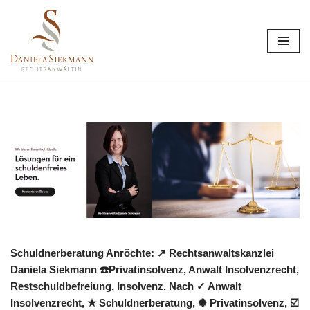
Zum
Inhalt
springen
Schuldnerberatung Anröchte: ↗️ Rechtsanwaltskanzlei
Daniela Siekmann ☎️Privatinsolvenz, Anwalt Insolvenzrecht,
Restschuldbefreiung, Insolvenz. Nach ✓ Anwalt
Insolvenzrecht, ★ Schuldnerberatung, ✺ Privatinsolvenz, ☑️